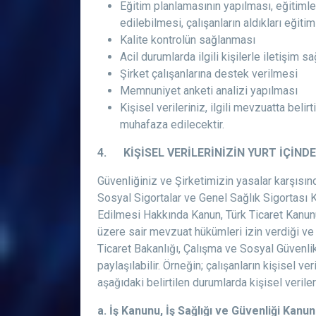
Eğitim planlamasının yapılması, eğitimler
edilebilmesi, çalışanların aldıkları eğit
Kalite kontrolün sağlanması
Acil durumlarda ilgili kişilerle iletişim 
Şirket çalışanlarına destek verilmesi
Memnuniyet anketi analizi yapılması
Kişisel verileriniz, ilgili mevzuatta bel
muhafaza edilecektir.
4. KİŞİSEL VERİLERİNİZİN YURT İÇİND
Güvenliğiniz ve Şirketimizin yasalar karşısınd
Sosyal Sigortalar ve Genel Sağlık Sigortası 
Edilmesi Hakkında Kanun, Türk Ticaret Kanunu
üzere sair mevzuat hükümleri izin verdiği ve 
Ticaret Bakanlığı, Çalışma ve Sosyal Güvenlik 
paylaşılabilir. Örneğin; çalışanların kişisel 
aşağıdaki belirtilen durumlarda kişisel veriler
a. İş Kanunu, İş Sağlığı ve Güvenliği Kan