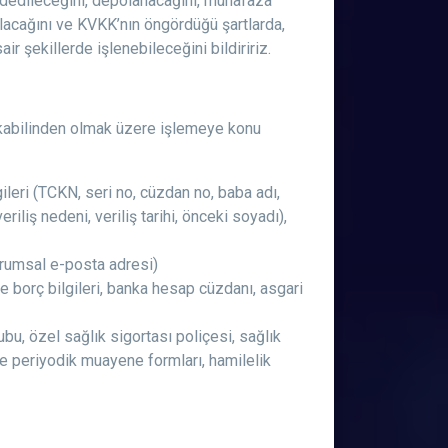
kaydedileceğini, depolanacağını, muhafaza
ılacağını ve KVKK’nın öngördüğü şartlarda,
ir şekillerde işlenebileceğini bildiririz.
ek kabilinden olmak üzere işlemeye konu
ileri (TCKN, seri no, cüzdan no, baba adı,
veriliş nedeni, veriliş tarihi, önceki soyadı),
kurumsal e-posta adresi)
 ve borç bilgileri, banka hesap cüzdanı, asgari
u, özel sağlık sigortası poliçesi, sağlık
ş ve periyodik muayene formları, hamilelik