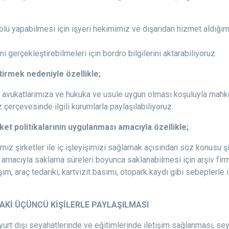
trolü yapabilmesi için işyeri hekimimiz ve dışarıdan hizmet aldığımı
ni gerçekleştirebilmeleri için bordro bilgilerini aktarabiliyoruz.
irmek nedeniyle özellikle;
avukatlarımıza ve hukuka ve usule uygun olması koşuluyla mahkem
çerçevesinde ilgili kurumlarla paylaşılabiliyoruz.
ket politikalarının uygulanması amacıyla özellikle;
ız şirketler ile iç işleyişimizi sağlamak açısından söz konusu şirk
amacıyla saklama süreleri boyunca saklanabilmesi için arşiv firma
aşım, araç tedariki, kartvizit basımı, otopark kaydı gibi sebeplerle 
DAKİ ÜÇÜNCÜ KİŞİLERLE PAYLAŞILMASI
, yurt dışı seyahatlerinde ve eğitimlerinde iletişim sağlanması, 