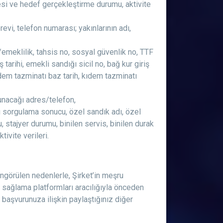
lmesi ve hedef gerçekleştirme durumu, aktivite
revi, telefon numarası; yakınlarının adı,
riş/emeklilik, tahsis no, sosyal güvenlik no, TTF
arihi, emekli sandığı sicil no, bağ kur giriş
kıdem tazminatı baz tarih, kıdem tazminatı
ulunacağı adres/telefon,
zası sorgulama sonucu, özel sandık adı, özel
u, stajyer durumu, binilen servis, binilen durak
ktivite verileri.
öngörülen nedenlerle, Şirket’in meşru
 sağlama platformları aracılığıyla önceden
başvurunuza ilişkin paylaştığınız diğer