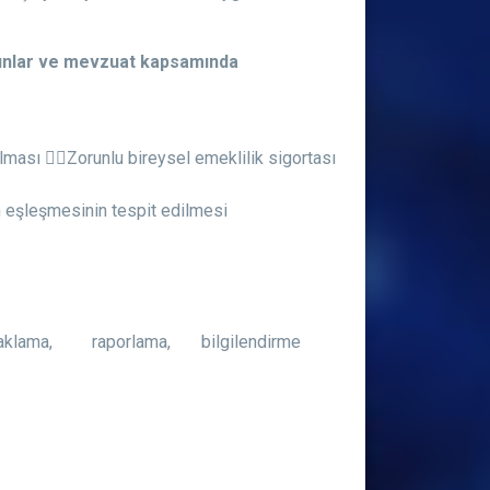
anunlar ve mevzuat kapsamında
pılması Zorunlu bireysel emeklilik sigortası
olan eşleşmesinin tespit edilmesi
aklama, raporlama, bilgilendirme