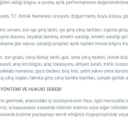
eğitimi aldığı bilgisi, e-posta, aylık performansının değerlendiri
oyadı, T.C. Kimlik Numarası cinsiyeti, doğum tarihi, boyu, kilosu, gö
i, unvanı, son işe giriş tarihi, işe giriş çıkış tarihleri, sigorta gi
ışma durumu, seyahat durumu, emekli sandığı, emekli sandığı giriş t
çalışma gün sayısı, çalıştığı projeler, aylık toplam mesai bilgisi, 
n, izin grubu, çıkış/dönüş tarihi, gün, izine çıkış nedeni, izinde b
ı sureti, araç km bilgisi, araç lokasyonu, ehliyet sureti, trafik ce
 ayakkabı numarası, giysi bedeni, boy, kilo, şehit yakını olma durum
riş çıkış logları, fabrika giriş-çıkış turnike kayıtları, çalışan günlük a
 YÖNTEMİ VE HUKUKİ SEBEBİ
ne getirmek, aramızdaki iş sözleşmesinin ifası, ilgili mevzuatta 
miz, iş başvurunuz sırasında internet sitemiz veya diğer istihdam
asında bizimle paylaşmayı tercih ettiğiniz özgeçmişinizde veya 