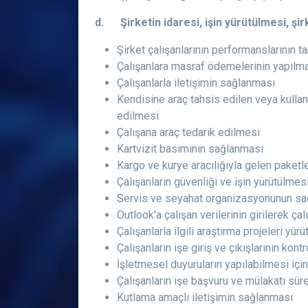
d. Şirketin idaresi, işin yürütülmesi, şir
Şirket çalışanlarının performanslarının t
Çalışanlara masraf ödemelerinin yapılm
Çalışanlarla iletişimin sağlanması
Kendisine araç tahsis edilen veya kullan
edilmesi
Çalışana araç tedarik edilmesi
Kartvizit basımının sağlanması
Kargo ve kurye aracılığıyla gelen paketle
Çalışanların güvenliği ve işin yürütülmesi
S
ervis ve seyahat organizasyonunun s
Outlook'a çalışan verilerinin girilerek ça
Çalışanlarla ilgili araştırma projeleri yür
Çalışanların işe giriş ve çıkışlarının ko
İşletmesel duyuruların yapılabilmesi içi
Çalışanların işe başvuru ve mülakatı süre
Kutlama amaçlı iletişimin sağlanması