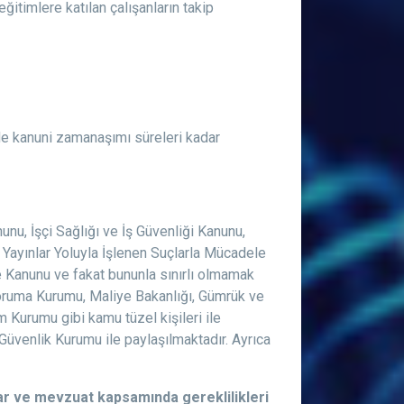
ğitimlere katılan çalışanların takip
alde kanuni zamanaşımı süreleri kadar
unu, İşçi Sağlığı ve İş Güvenliği Kanunu,
 Yayınlar Yoluyla İşlenen Suçlarla Mücadele
e Kanunu ve fakat bununla sınırlı olmamak
 Koruma Kurumu, Maliye Bakanlığı, Gümrük ve
im Kurumu gibi kamu tüzel kişileri ile
l Güvenlik Kurumu ile paylaşılmaktadır. Ayrıca
nlar ve mevzuat kapsamında gereklilikleri