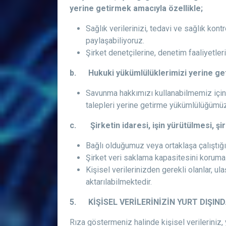
yerine getirmek amacıyla özellikle;
Sağlık verilerinizi, tedavi ve sağlık kon
paylaşabiliyoruz.
Şirket denetçilerine, denetim faaliyetleri
b. Hukuki yükümlülüklerimizi yerine get
Savunma hakkımızı kullanabilmemiz için 
talepleri yerine getirme yükümlülüğümüz 
c. Şirketin idaresi, işin yürütülmesi, şir
Bağlı olduğumuz veya ortaklaşa çalıştığım
Şirket veri saklama kapasitesini koruma 
Kişisel verilerinizden gerekli olanlar, ul
aktarılabilmektedir.
5. KİŞİSEL VERİLERİNİZİN YURT DIŞIN
Rıza göstermeniz halinde kişisel verileriniz