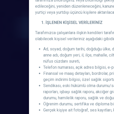
tarafımıza bildirdiğiniz veya bildirildiği şek
edileceğini, yeniden düzenleneceğini, kanunen
yurtiçi veya yurtdışı üçüncü kişilere aktarılac
1. İŞLENEN KİŞİSEL VERİLERİNİZ
Tarafımızca çalışanlara ilişkin kendileri tar
olabilecek kişisel verileriniz aşağıdaki gibidir
Ad, soyad, doğum tarihi, doğduğu ülke, do
anne adı, doğum yeri, il, ilçe, mahalle, cilt
nüfus cüzdanı sureti,
Telefon numarası, açık adres bilgisi, e-po
Finansal ve maaş detayları, bordrolar, pri
geçim indirimi bilgisi, özel sağlık sigorta
Sendikası, eski hükümlü olma durumu/sabı
raporları, işbaşı sağlık raporu, akciğer g
durumu, hamilelik raporu, sağlık ve doğum 
Öğrenim durumu, sertifika ve diploma bilgil
Gerçek kişiye ait fotoğraf, ses kayıtları, 