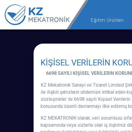
Eğitim Ürünleri
KİŞİSEL VERİLERİN KO
6698 SAYILI KİŞİSEL VERİLERİN KOR
KZ Mekatronik Sanayi ve Ticaret Limited Şirke
ile ilişkili şahısların uhdemize intikal eden k
sözleşmeler ile 6698 sayılı Kişisel Verilerin
konusunda özenli davranmayı ilke edinmiş bu
KZ MEKATRONİK olarak; veri sorumlusu sıfatıyla
kapsamında veya sizlerle olan iş ilişkimiz dâ