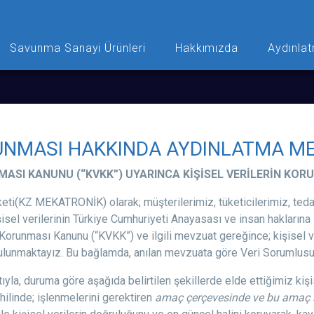
Savunma Sanayi Ürünleri
Hakkımızda
Aydınlat
RUNMASI HAKKINDA AYDINLATMA M
UNMASI KANUNU (“KVKK”) UYARINCA KİŞİSEL VERİLERİN K
ti(KZ MEKATRONİK) olarak; müşterilerimiz, tüketicilerimiz, tedari
işisel verilerinin Türkiye Cumhuriyeti Anayasası ve insan haklarına 
 Korunması Kanunu (“KVKK”) ve ilgili mevzuat gereğince; kişisel v
lunmaktayız. Bu bağlamda, anılan mevzuata göre Veri Sorumlusu sı
, duruma göre aşağıda belirtilen şekillerde elde ettiğimiz kişisel 
hilinde; işlenmelerini gerektiren
amaç çerçevesinde ve bu amaç ile