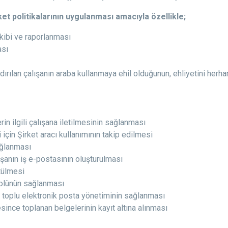
ket politikalarının uygulanması amacıyla özellikle;
akibi ve raporlanması
ası
dırılan çalışanın araba kullanmaya ehil olduğunun, ehliyetini herh
rin ilgili çalışana iletilmesinin sağlanması
 için Şirket aracı kullanımının takip edilmesi
ağlanması
lışanın iş e-postasının oluşturulması
ütülmesi
ntrolünün sağlanması
n toplu elektronik posta yönetiminin sağlanması
since toplanan belgelerinin kayıt altına alınması