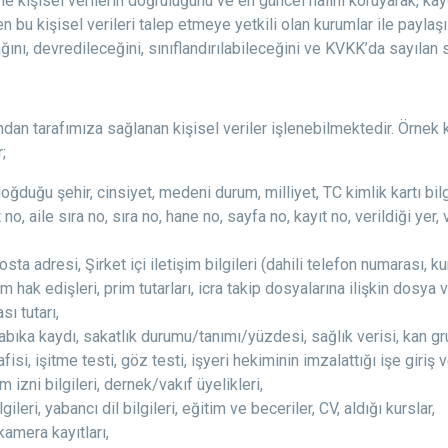
liyle kişisel verilerin doğruluğunu ve en güncel halini koruyarak, 
 bu kişisel verileri talep etmeye yetkili olan kurumlar ile paylaş
ağını, devredileceğini, sınıflandırılabileceğini ve KVKK’da sayılan sa
afından tarafımıza sağlanan kişisel veriler işlenebilmektedir. Örn
;
ğduğu şehir, cinsiyet, medeni durum, milliyet, TC kimlik kartı bilg
 no, aile sıra no, sıra no, hane no, sayfa no, kayıt no, verildiği yer, 
sta adresi, Şirket içi iletişim bilgileri (dahili telefon numarası, 
m hak edişleri, prim tutarları, icra takip dosyalarına ilişkin dosya
sı tutarı,
ka kaydı, sakatlık durumu/tanımı/yüzdesi, sağlık verisi, kan grub
rafisi, işitme testi, göz testi, işyeri hekiminin imzalattığı işe giri
izni bilgileri, dernek/vakıf üyelikleri,
eri, yabancı dil bilgileri, eğitim ve beceriler, CV, aldığı kurslar,
kamera kayıtları,