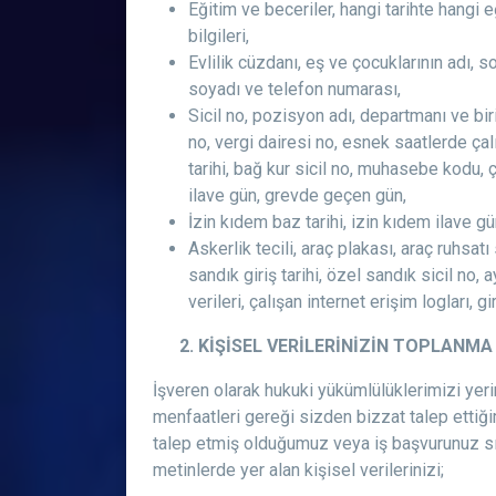
Eğitim ve beceriler, hangi tarihte hangi 
bilgileri,
Evlilik cüzdanı, eş ve çocuklarının adı, s
soyadı ve telefon numarası,
Sicil no, pozisyon adı, departmanı ve birim
no, vergi dairesi no, esnek saatlerde çal
tarihi, bağ kur sicil no, muhasebe kodu, 
ilave gün, grevde geçen gün,
İzin kıdem baz tarihi, izin kıdem ilave gü
Askerlik tecili, araç plakası, araç ruhsat
sandık giriş tarihi, özel sandık sicil no,
verileri, çalışan internet erişim logları, gi
2. KİŞİSEL VERİLERİNİZİN TOPLANMA
İşveren olarak hukuki yükümlülüklerimizi yeri
menfaatleri gereği sizden bizzat talep ettiği
talep etmiş olduğumuz veya iş başvurunuz sır
metinlerde yer alan kişisel verilerinizi;