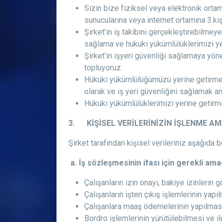
Sizin bize fiziksel veya elektronik ortam
sunucularına veya internet ortamına 3.kiş
Şirket’in iş takibini gerçekleştirebilmeye
sağlama ve hukuki yükümlülüklerimizi ye
Şirket’in işyeri güvenliği sağlamaya yön
topluyoruz.
Hukuki yükümlülüğümüzü yerine getirmek 
olarak ve iş yeri güvenliğini sağlamak am
Hukuki yükümlülüklerimizi yerine getirmek
3. KİŞİSEL VERİLERİNİZİN İŞLENME A
Şirket tarafından kişisel verileriniz aşağıda 
a. İş sözleşmesinin ifası için gerekli amac
Çalışanların izin onayı, bakiye izinlerin
Çalışanların işten çıkış işlemlerinin yapı
Çalışanlara maaş ödemelerinin yapılması
Bordro işlemlerinin yürütülebilmesi ve i