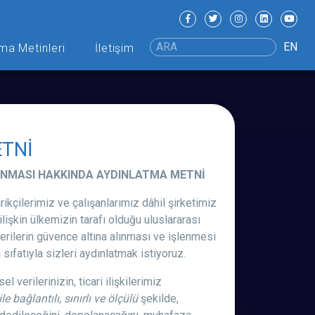
EN
ma Metinleri
İletişim
ETNİ
ORUNMASI HAKKINDA AYDINLATMA METNİ
kçilerimiz ve çalışanlarımız dâhil şirketimiz
ilişkin ülkemizin tarafı olduğu uluslararası
erilerin güvence altına alınması ve işlenmesi
fatıyla sizleri aydınlatmak istiyoruz.
verilerinizin, ticari ilişkilerimiz
 bağlantılı, sınırlı ve ölçülü
şekilde,