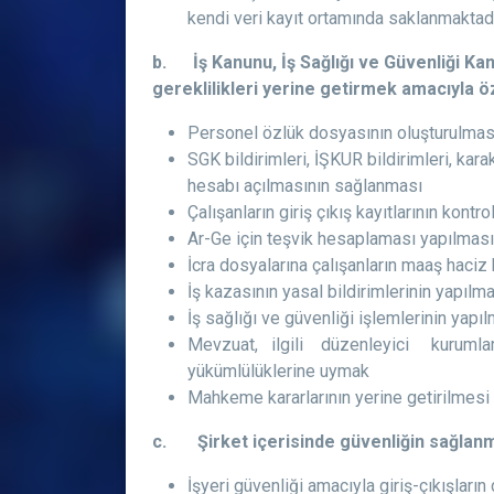
kendi veri kayıt ortamında saklanmaktadı
b. İş Kanunu, İş Sağlığı ve Güvenliği Ka
gereklilikleri yerine getirmek amacıyla öz
Personel özlük dosyasının oluşturulmas
SGK bildirimleri, İŞKUR bildirimleri, kar
hesabı açılmasının sağlanması
Çalışanların giriş çıkış kayıtlarının kont
Ar-Ge için teşvik hesaplaması yapılması
İcra dosyalarına çalışanların maaş haciz
İş kazasının yasal bildirimlerinin yapılm
İş sağlığı ve güvenliği işlemlerinin yapı
Mevzuat, ilgili düzenleyici kur
yükümlülüklerine uymak
Mahkeme kararlarının yerine getirilmesi
c. Şirket içerisinde güvenliğin sağlanma
İşyeri güvenliği amacıyla giriş-çıkışları