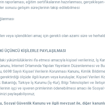
in raporlaması, eğitim sertifikalarının hazırlanması, gerçekleşen e
imler sonucu gelişim süreçlerinin takip edilebilmesi
sağlanması
irtilen veya işlendikleri amaç için gerekli olan azami süre ve herh
EKİ ÜÇÜNCÜ KİŞİLERLE PAYLAŞILMASI
aki yükümlülüklerini ifa etmesi amacıyla kişisel verileriniz, İş Kan
Kanunu, İnternet Ortamında Yapılan Yayınların Düzenlenmesi ve Bu
, 6698 Sayılı Kişisel Verilerin Korunması Kanunu, Kimlik Bildirm
gerektirdiği ölçüde ilgili kurum veya kuruluşlar; Kişisel Verileri
Bakanlığı, Türkiye İş Kurumu (İş-Kur), Bilgi Teknolojileri ve İletiş
verilerinin işçi ve işveren primlerinin ödenebilmesi amacı ile Sosya
inizi paylaşabiliyoruz;
unu, Sosyal Güvenlik Kanunu ve ilgili mevzuat ile, diğer kanu