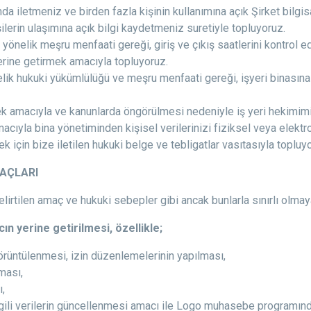
da iletmeniz ve birden fazla kişinin kullanımına açık Şirket bilgi
ilerin ulaşımına açık bilgi kaydetmeniz suretiyle topluyoruz.
 yönelik meşru menfaati gereği, giriş ve çıkış saatlerini kontrol ed
rine getirmek amacıyla topluyoruz.
elik hukuki yükümlülüğü ve meşru menfaati gereği, işyeri binasına 
amacıyla ve kanunlarda öngörülmesi nedeniyle iş yeri hekimimiz ar
acıyla bina yönetiminden kişisel verilerinizi fiziksel veya elektr
 için bize iletilen hukuki belge ve tebligatlar vasıtasıyla topluy
MAÇLARI
belirtilen amaç ve hukuki sebepler gibi ancak bunlarla sınırlı olm
ın yerine getirilmesi, özellikle;
 görüntülenmesi, izin düzenlemelerinin yapılması,
lması,
,
lgili verilerin güncellenmesi amacı ile Logo muhasebe programında