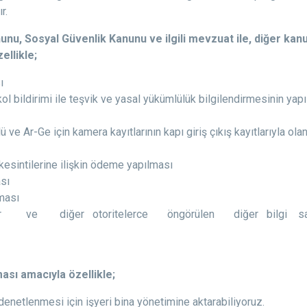
r.
nunu, Sosyal Güvenlik Kanunu ve ilgili mevzuat ile, diğer k
ellikle;
ı
akol bildirimi ile teşvik ve yasal yükümlülük bilgilendirmesinin ya
rolü ve Ar-Ge için kamera kayıtlarının kapı giriş çıkış kayıtlarıyla 
 kesintilerine ilişkin ödeme yapılması
ası
lması
umlar ve diğer otoritelerce öngörülen diğer bilgi s
sı amacıyla özellikle;
n denetlenmesi için işyeri bina yönetimine aktarabiliyoruz.